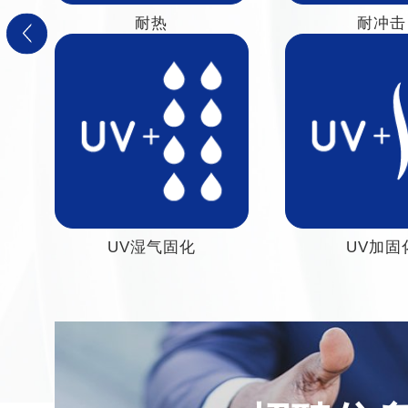
耐热
耐冲击
UV湿气固化
UV加固